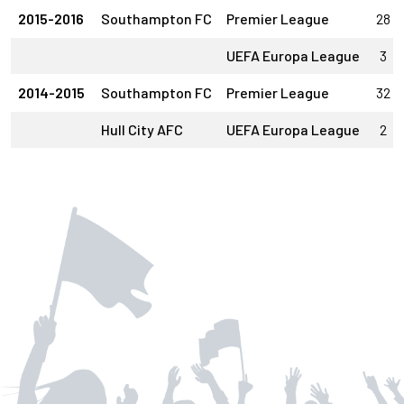
2015-2016
Southampton FC
Premier League
28
UEFA Europa League
3
2014-2015
Southampton FC
Premier League
32
Hull City AFC
UEFA Europa League
2