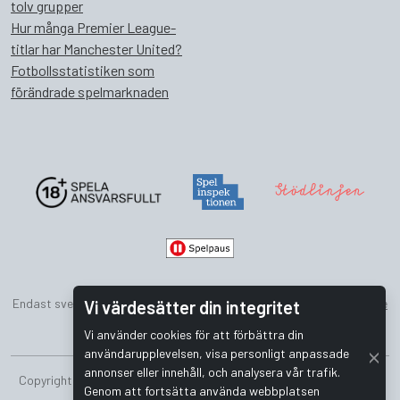
tolv grupper
Hur många Premier League-
titlar har Manchester United?
Fotbollsstatistiken som
förändrade spelmarknaden
Endast svenska, säkra och de bästa onlinecasinon hos
CasinoPRO.se
Vi värdesätter din integritet
Vi använder cookies för att förbättra din
användarupplevelsen, visa personligt anpassade
annonser eller innehåll, och analysera vår trafik.
Copyright © 2026 Bombus Interactive i Sverige AB. Alla rättigheter
Genom att fortsätta använda webbplatsen
förbehållna.