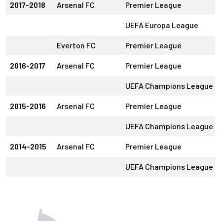
2017-2018
Arsenal FC
Premier League
UEFA Europa League
Everton FC
Premier League
2016-2017
Arsenal FC
Premier League
UEFA Champions League
2015-2016
Arsenal FC
Premier League
UEFA Champions League
2014-2015
Arsenal FC
Premier League
UEFA Champions League