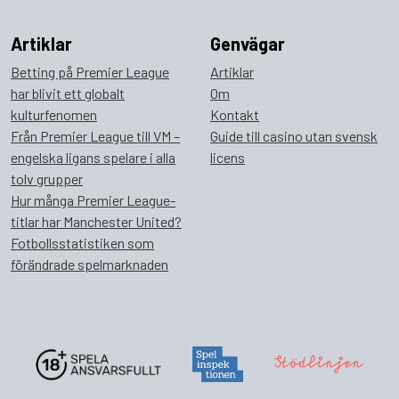
Artiklar
Genvägar
Betting på Premier League
Artiklar
har blivit ett globalt
Om
kulturfenomen
Kontakt
Från Premier League till VM –
Guide till casino utan svensk
engelska ligans spelare i alla
licens
tolv grupper
Hur många Premier League-
titlar har Manchester United?
Fotbollsstatistiken som
förändrade spelmarknaden