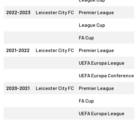
2022-2023
Leicester City FC
Premier League
League Cup
FA Cup
2021-2022
Leicester City FC
Premier League
UEFA Europa League
UEFA Europa Conference 
2020-2021
Leicester City FC
Premier League
FA Cup
UEFA Europa League