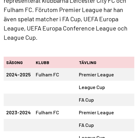
representerat klubbarna Leicester City FC och
Fulham FC. Förutom Premier League har han
även spelat matcher i FA Cup, UEFA Europa
League, UEFA Europa Conference League och
League Cup.
SÄSONG
KLUBB
TÄVLING
2024-2025
Fulham FC
Premier League
League Cup
FA Cup
2023-2024
Fulham FC
Premier League
FA Cup
League Cup