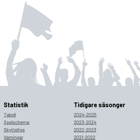
Statistik
Tidigare säsonger
Tabell
2024-2025
Spelschema
2023-2024
Skytteliga
2022-2023
Varningar
2021-2022