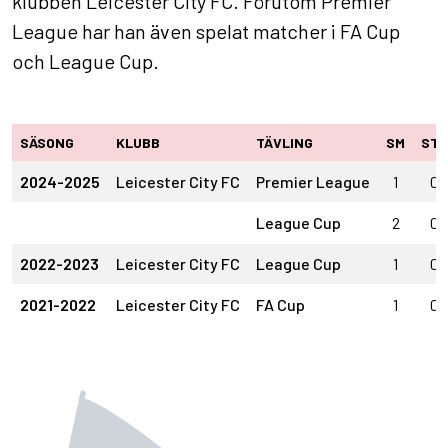
klubben Leicester City FC. Förutom Premier
League har han även spelat matcher i FA Cup
och League Cup.
SÄSONG
KLUBB
TÄVLING
SM
STA
2024-2025
Leicester City FC
Premier League
1
0
League Cup
2
0
2022-2023
Leicester City FC
League Cup
1
0
2021-2022
Leicester City FC
FA Cup
1
0