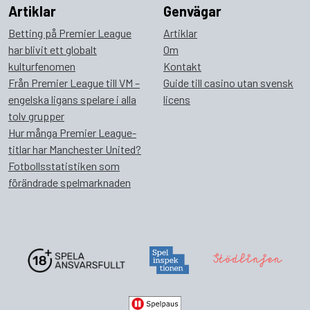
Artiklar
Genvägar
Betting på Premier League
Artiklar
har blivit ett globalt
Om
kulturfenomen
Kontakt
Från Premier League till VM –
Guide till casino utan svensk
engelska ligans spelare i alla
licens
tolv grupper
Hur många Premier League-
titlar har Manchester United?
Fotbollsstatistiken som
förändrade spelmarknaden