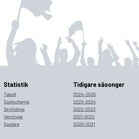
Statistik
Tidigare säsonger
Tabell
2024-2025
Spelschema
2023-2024
Skytteliga
2022-2023
Varningar
2021-2022
Spelare
2020-2021