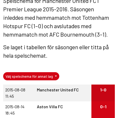
Spelschema för Manchester United FC i
Premier League 2015-2016. Säsongen
inleddes med hemmamatch mot Tottenham
Hotspur FC (1–0) och avslutades med
hemmamatch mot AFC Bournemouth (3–1).
Se laget i
tabellen för säsongen
eller titta på
hela spelschemat
.
Välj spelschema för annat lag
2015-08-08
Manchester United FC
1-0
11:45
2015-08-14
Aston Villa FC
0-1
18:45