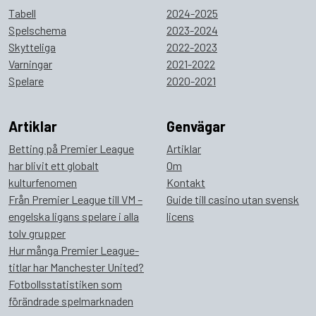
Tabell
2024-2025
Spelschema
2023-2024
Skytteliga
2022-2023
Varningar
2021-2022
Spelare
2020-2021
Artiklar
Genvägar
Betting på Premier League
Artiklar
har blivit ett globalt
Om
kulturfenomen
Kontakt
Från Premier League till VM –
Guide till casino utan svensk
engelska ligans spelare i alla
licens
tolv grupper
Hur många Premier League-
titlar har Manchester United?
Fotbollsstatistiken som
förändrade spelmarknaden