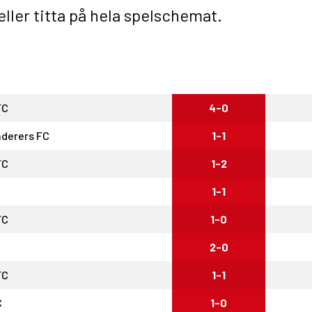
eller titta på
hela spelschemat
.
FC
4-0
derers FC
1-1
FC
1-2
1-1
FC
1-0
2-0
FC
1-1
C
1-0