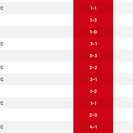
FC
1-1
1-3
1-0
FC
3-1
3-3
FC
2-2
FC
2-1
1-2
FC
1-1
2-0
FC
4-1