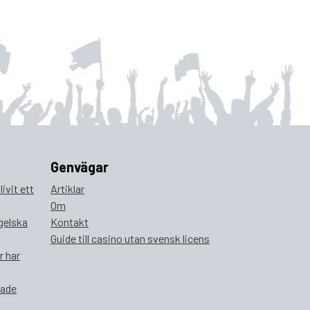
Genvägar
ivit ett
Artiklar
Om
ngelska
Kontakt
Guide till casino utan svensk licens
r har
rade