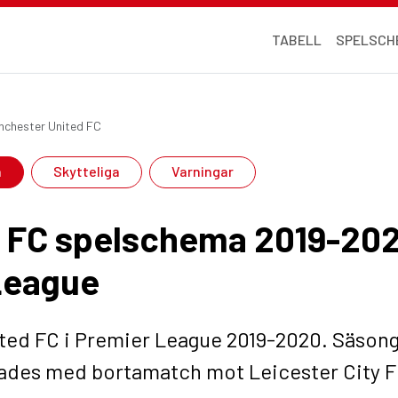
TABELL
SPELSCH
nchester United FC
a
Skytteliga
Varningar
 FC spelschema 2019-202
 League
ited FC i Premier League 2019-2020. Säs
tades med bortamatch mot Leicester City FC