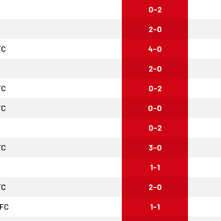
0-2
2-0
FC
4-0
2-0
FC
0-2
FC
0-0
0-2
FC
3-0
1-1
FC
2-0
 FC
1-1