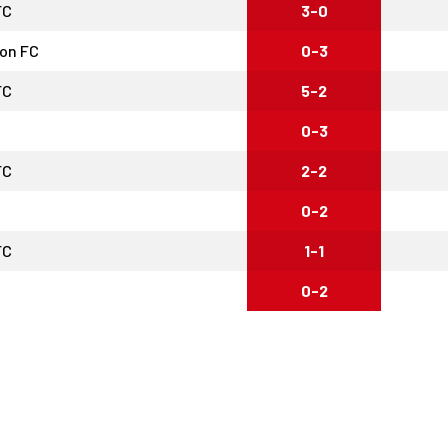
FC
3-0
ion FC
0-3
FC
5-2
0-3
FC
2-2
0-2
FC
1-1
0-2