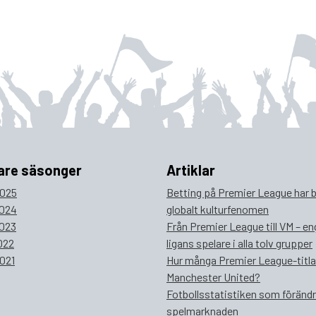
are säsonger
Artiklar
025
Betting på Premier League har bl
024
globalt kulturfenomen
023
Från Premier League till VM – e
022
ligans spelare i alla tolv grupper
021
Hur många Premier League-titla
Manchester United?
Fotbollsstatistiken som föränd
spelmarknaden