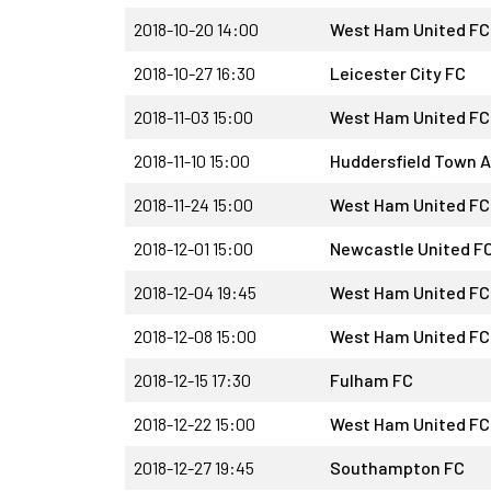
2018-10-20 14:00
West Ham United FC
2018-10-27 16:30
Leicester City FC
2018-11-03 15:00
West Ham United FC
2018-11-10 15:00
Huddersfield Town 
2018-11-24 15:00
West Ham United FC
2018-12-01 15:00
Newcastle United F
2018-12-04 19:45
West Ham United FC
2018-12-08 15:00
West Ham United FC
2018-12-15 17:30
Fulham FC
2018-12-22 15:00
West Ham United FC
2018-12-27 19:45
Southampton FC