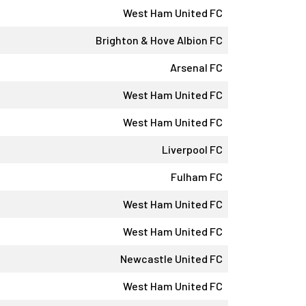
West Ham United FC
Brighton & Hove Albion FC
Arsenal FC
West Ham United FC
West Ham United FC
Liverpool FC
Fulham FC
West Ham United FC
West Ham United FC
Newcastle United FC
West Ham United FC