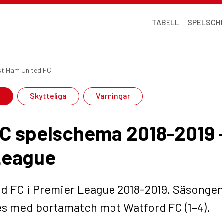
TABELL
SPELSCH
t Ham United FC
a
Skytteliga
Varningar
C spelschema 2018-2019 
 League
d FC i Premier League 2018-2019. Säsonge
des med bortamatch mot Watford FC (1–4).