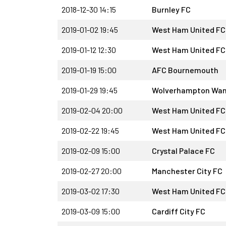
2018-12-30 14:15
Burnley FC
2019-01-02 19:45
West Ham United FC
2019-01-12 12:30
West Ham United FC
2019-01-19 15:00
AFC Bournemouth
2019-01-29 19:45
Wolverhampton Wan
2019-02-04 20:00
West Ham United FC
2019-02-22 19:45
West Ham United FC
2019-02-09 15:00
Crystal Palace FC
2019-02-27 20:00
Manchester City FC
2019-03-02 17:30
West Ham United FC
2019-03-09 15:00
Cardiff City FC