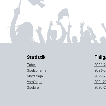
Statistik
Tidig
Tabell
2024-2
Spelschema
2023-2
Skytteliga
2022-2
Varningar
2021-2
Spelare
2020-2