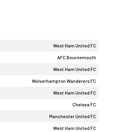
West Ham United FC
AFC Bournemouth
West Ham United FC
Wolverhampton Wanderers FC
West Ham United FC
Chelsea FC
Manchester United FC
West Ham United FC