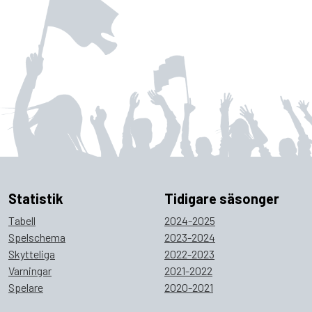
Statistik
Tidigare säsonger
Tabell
2024-2025
Spelschema
2023-2024
Skytteliga
2022-2023
Varningar
2021-2022
Spelare
2020-2021