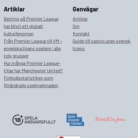
Artiklar
Genvägar
Betting på Premier League
Artiklar
har blivit ett globalt
Om
kulturfenomen
Kontakt
Från Premier League till VM –
Guide till casino utan svensk
engelska ligans spelare i alla
licens
tolv grupper
Hur många Premier League-
titlar har Manchester United?
Fotbollsstatistiken som
förändrade spelmarknaden