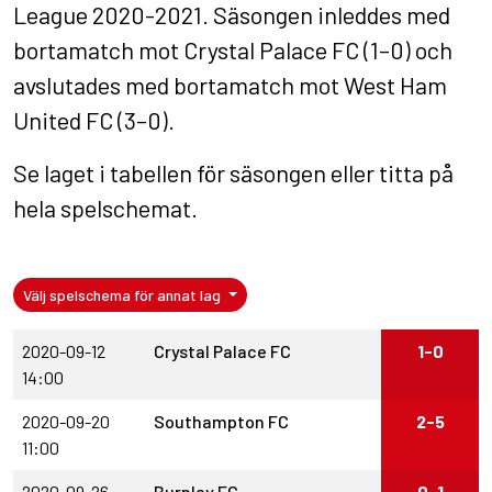
League 2020-2021. Säsongen inleddes med
bortamatch mot Crystal Palace FC (1–0) och
avslutades med bortamatch mot West Ham
United FC (3–0).
Se laget i
tabellen för säsongen
eller titta på
hela spelschemat
.
Välj spelschema för annat lag
2020-09-12
Crystal Palace FC
1-0
14:00
2020-09-20
Southampton FC
2-5
11:00
2020-09-26
Burnley FC
0-1