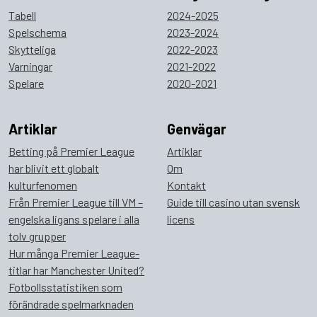
Tabell
2024-2025
Spelschema
2023-2024
Skytteliga
2022-2023
Varningar
2021-2022
Spelare
2020-2021
Artiklar
Genvägar
Betting på Premier League
Artiklar
har blivit ett globalt
Om
kulturfenomen
Kontakt
Från Premier League till VM –
Guide till casino utan svensk
engelska ligans spelare i alla
licens
tolv grupper
Hur många Premier League-
titlar har Manchester United?
Fotbollsstatistiken som
förändrade spelmarknaden