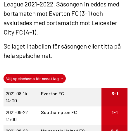
League 2021-2022. Säsongen inleddes med
bortamatch mot Everton FC (3–1) och
avslutades med bortamatch mot Leicester
City FC (4–1).
Se laget i
tabellen för säsongen
eller titta på
hela spelschemat
.
Välj spelschema för annat lag
2021-08-14
Everton FC
3-1
14:00
2021-08-22
Southampton FC
1-1
13:00
2021-08-28
Newcastle United FC
2-2