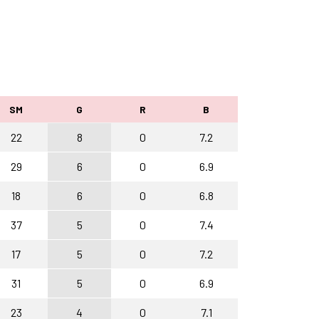
SM
G
R
B
22
8
0
7.2
29
6
0
6.9
18
6
0
6.8
37
5
0
7.4
17
5
0
7.2
31
5
0
6.9
23
4
0
7.1