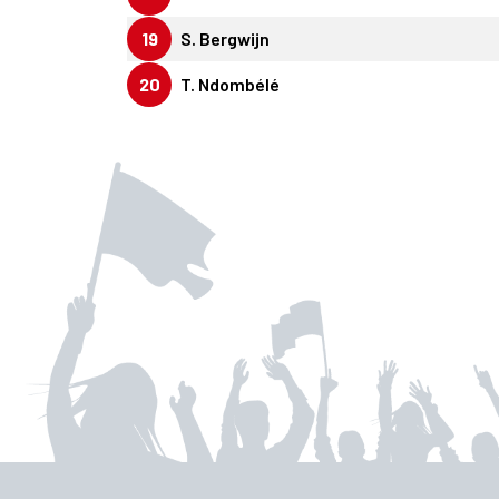
19
S. Bergwijn
20
T. Ndombélé