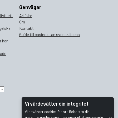
Genvägar
ivit ett
Artiklar
Om
ngelska
Kontakt
Guide till casino utan svensk licens
r har
rade
Vi värdesätter din integritet
Vi använder cookies för att förbättra din
användarupplevelsen, visa personligt anpassade