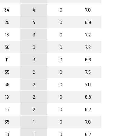
34
4
0
7.0
25
4
0
6.9
18
3
0
7.2
36
3
0
7.2
11
3
0
6.6
35
2
0
7.5
38
2
0
7.0
19
2
0
6.8
15
2
0
6.7
35
1
0
7.0
10
1
0
6.7