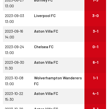
13:00
2023-09-03
Liverpool FC
3-0
13:00
2023-09-16
Aston Villa FC
3-1
14:00
2023-09-24
Chelsea FC
0-1
13:00
2023-09-30
Aston Villa FC
6-1
11:30
2023-10-08
Wolverhampton Wanderers
1-1
13:00
FC
2023-10-22
Aston Villa FC
4-1
15:30
2023-10-29
Aston Villa FC
3-1