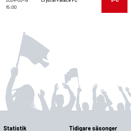
15:00
Statistik
Tidigare säsonger