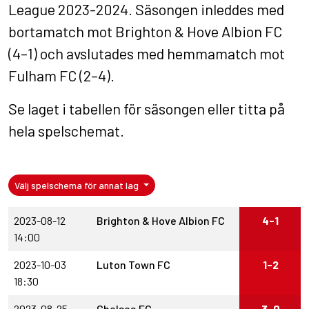
League 2023-2024. Säsongen inleddes med
bortamatch mot Brighton & Hove Albion FC
(4–1) och avslutades med hemmamatch mot
Fulham FC (2–4).
Se laget i
tabellen för säsongen
eller titta på
hela spelschemat
.
Välj spelschema för annat lag
2023-08-12
Brighton & Hove Albion FC
4-1
14:00
2023-10-03
Luton Town FC
1-2
18:30
2023-08-25
Chelsea FC
3-0