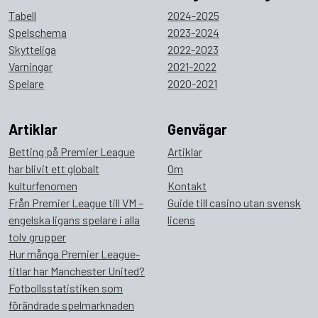
Tabell
2024-2025
Spelschema
2023-2024
Skytteliga
2022-2023
Varningar
2021-2022
Spelare
2020-2021
Artiklar
Genvägar
Betting på Premier League
Artiklar
har blivit ett globalt
Om
kulturfenomen
Kontakt
Från Premier League till VM –
Guide till casino utan svensk
engelska ligans spelare i alla
licens
tolv grupper
Hur många Premier League-
titlar har Manchester United?
Fotbollsstatistiken som
förändrade spelmarknaden