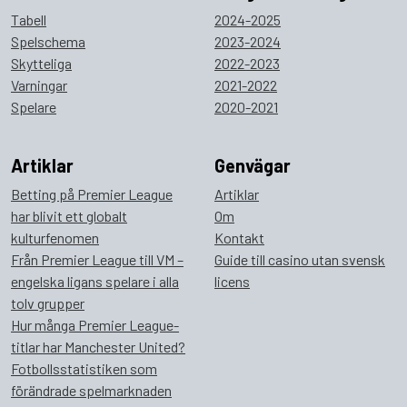
Tabell
2024-2025
Spelschema
2023-2024
Skytteliga
2022-2023
Varningar
2021-2022
Spelare
2020-2021
Artiklar
Genvägar
Betting på Premier League
Artiklar
har blivit ett globalt
Om
kulturfenomen
Kontakt
Från Premier League till VM –
Guide till casino utan svensk
engelska ligans spelare i alla
licens
tolv grupper
Hur många Premier League-
titlar har Manchester United?
Fotbollsstatistiken som
förändrade spelmarknaden