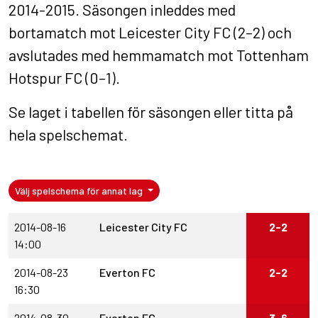
2014-2015. Säsongen inleddes med
bortamatch mot Leicester City FC (2–2) och
avslutades med hemmamatch mot Tottenham
Hotspur FC (0–1).
Se laget i
tabellen för säsongen
eller titta på
hela spelschemat
.
Välj spelschema för annat lag
2014-08-16
Leicester City FC
2-2
14:00
2014-08-23
Everton FC
2-2
16:30
2014-08-30
Everton FC
3-6