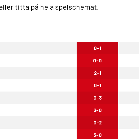
eller titta på
hela spelschemat
.
0-1
0-0
2-1
0-1
0-3
3-0
0-2
3-0