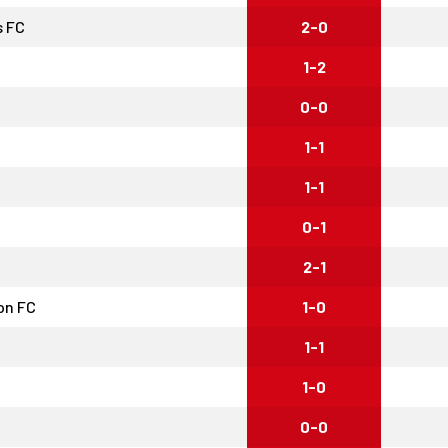
s FC
2-0
1-2
0-0
1-1
1-1
0-1
2-1
on FC
1-0
1-1
1-0
0-0