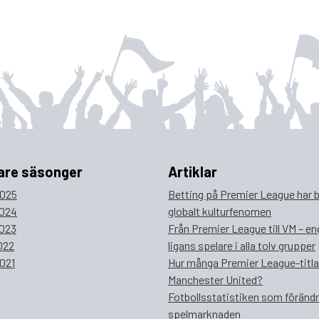
are säsonger
Artiklar
025
Betting på Premier League har bl
024
globalt kulturfenomen
023
Från Premier League till VM – e
022
ligans spelare i alla tolv grupper
021
Hur många Premier League-titla
Manchester United?
Fotbollsstatistiken som föränd
spelmarknaden