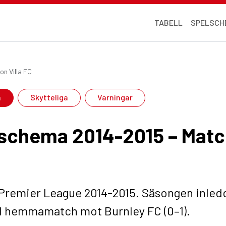
TABELL
SPELSCH
on Villa FC
a
Skytteliga
Varningar
lschema 2014-2015 – Match
i Premier League 2014-2015. Säsongen inl
ed hemmamatch mot Burnley FC (0–1).