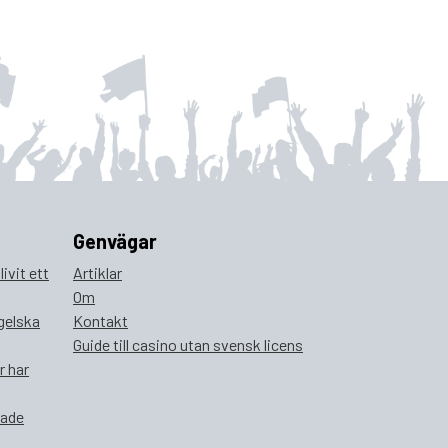
Genvägar
ivit ett
Artiklar
Om
ngelska
Kontakt
Guide till casino utan svensk licens
r har
rade