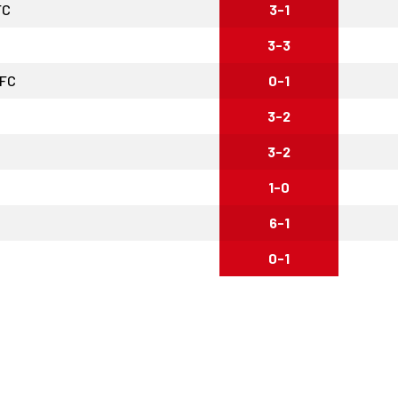
FC
3-1
3-3
 FC
0-1
3-2
3-2
1-0
6-1
0-1