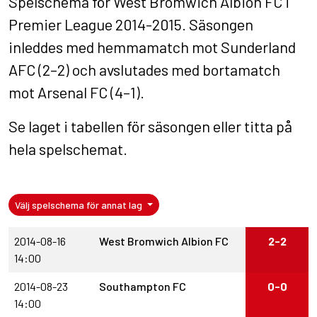
Spelschema för West Bromwich Albion FC i
Premier League 2014-2015. Säsongen
inleddes med hemmamatch mot Sunderland
AFC (2–2) och avslutades med bortamatch
mot Arsenal FC (4–1).
Se laget i
tabellen för säsongen
eller titta på
hela spelschemat
.
Välj spelschema för annat lag
2014-08-16
West Bromwich Albion FC
2-2
14:00
2014-08-23
Southampton FC
0-0
14:00