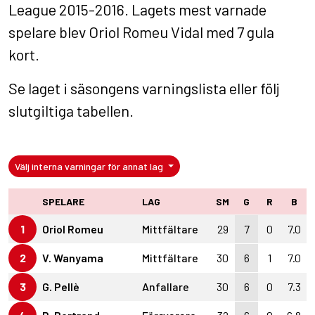
League 2015-2016. Lagets mest varnade
spelare blev Oriol Romeu Vidal med 7 gula
kort.
Se laget i
säsongens varningslista
eller följ
slutgiltiga tabellen
.
Välj interna varningar för annat lag
SPELARE
LAG
SM
G
R
B
1
Oriol Romeu
Mittfältare
29
7
0
7.0
2
V. Wanyama
Mittfältare
30
6
1
7.0
3
G. Pellè
Anfallare
30
6
0
7.3