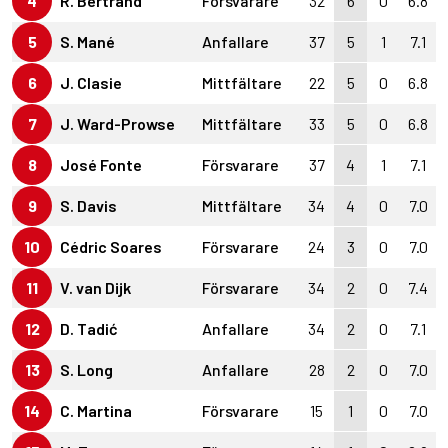
4
R. Bertrand
Försvarare
32
6
0
6.8
5
S. Mané
Anfallare
37
5
1
7.1
6
J. Clasie
Mittfältare
22
5
0
6.8
7
J. Ward-Prowse
Mittfältare
33
5
0
6.8
8
José Fonte
Försvarare
37
4
1
7.1
9
S. Davis
Mittfältare
34
4
0
7.0
10
Cédric Soares
Försvarare
24
3
0
7.0
11
V. van Dijk
Försvarare
34
2
0
7.4
12
D. Tadić
Anfallare
34
2
0
7.1
13
S. Long
Anfallare
28
2
0
7.0
14
C. Martina
Försvarare
15
1
0
7.0