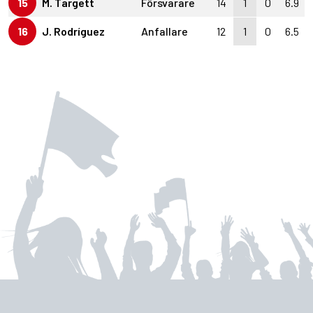
15
M. Targett
Försvarare
14
1
0
6.9
16
J. Rodríguez
Anfallare
12
1
0
6.5