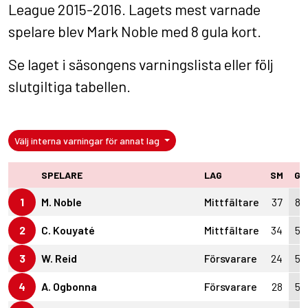
League 2015-2016. Lagets mest varnade
spelare blev Mark Noble med 8 gula kort.
Se laget i
säsongens varningslista
eller följ
slutgiltiga tabellen
.
Välj interna varningar för annat lag
SPELARE
LAG
SM
G
1
M. Noble
Mittfältare
37
8
2
C. Kouyaté
Mittfältare
34
5
3
W. Reid
Försvarare
24
5
4
A. Ogbonna
Försvarare
28
5