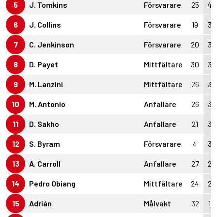
5
J. Tomkins
Försvarare
25
4
6
J. Collins
Försvarare
19
3
7
C. Jenkinson
Försvarare
20
3
8
D. Payet
Mittfältare
30
3
9
M. Lanzini
Mittfältare
26
3
10
M. Antonio
Anfallare
26
3
11
D. Sakho
Anfallare
21
3
12
S. Byram
Försvarare
4
3
13
A. Carroll
Anfallare
27
2
14
Pedro Obiang
Mittfältare
24
2
15
Adrián
Målvakt
32
1