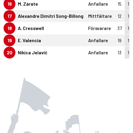
16
M. Zárate
Anfallare
15
1
17
Alexandre Dimitri Song-Billong
Mittfältare
12
1
18
A. Cresswell
Försvarare
37
1
19
E. Valencia
Anfallare
19
1
20
Nikica Jelavić
Anfallare
13
1