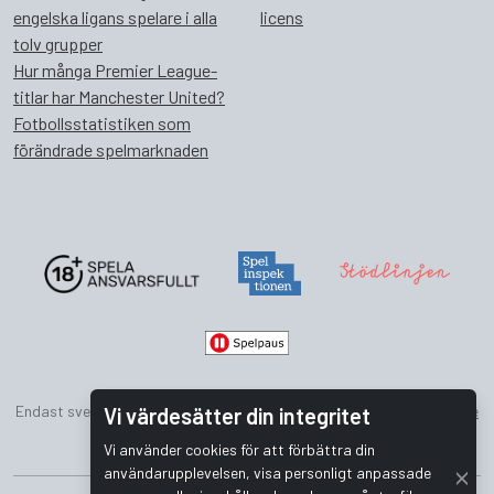
engelska ligans spelare i alla
licens
tolv grupper
Hur många Premier League-
titlar har Manchester United?
Fotbollsstatistiken som
förändrade spelmarknaden
Endast svenska, säkra och de bästa onlinecasinon hos
CasinoPRO.se
Vi värdesätter din integritet
Vi använder cookies för att förbättra din
användarupplevelsen, visa personligt anpassade