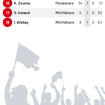
16
K. Zouma
Försvarare
34
1
0
7.1
17
S. Ireland
Mittfältare
4
1
0
6.5
18
I. Afellay
Mittfältare
6
1
0
6.4