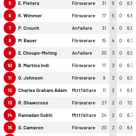
5
E. Pieters
Försvarare
31
5
0
6.8
6
K. Wimmer
Försvarare
17
5
0
6.6
7
P. Crouch
Anfallare
31
4
0
6.9
8
M. Bauer
Försvarare
15
4
0
6.7
9
E. Choupo-Moting
Anfallare
30
3
0
6.9
10
B. Martins Indi
Försvarare
17
3
0
6.7
11
G. Johnson
Försvarare
9
3
0
6.5
12
Charles Graham Adam
Mittfältare
11
2
1
6.6
13
R. Shawcross
Försvarare
27
2
0
7.0
14
Ramadan Sobhi
Mittfältare
24
2
0
6.7
15
G. Cameron
Försvarare
20
2
0
6.6