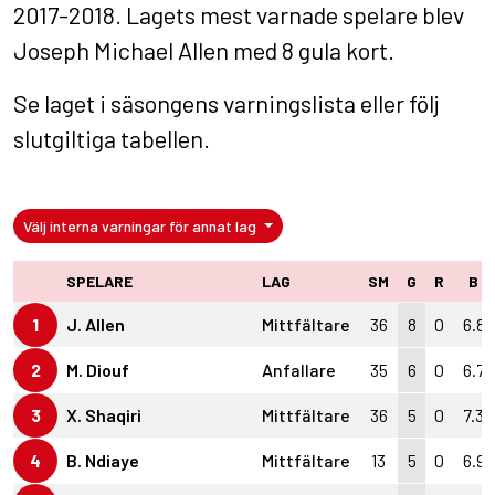
2017-2018. Lagets mest varnade spelare blev
Joseph Michael Allen med 8 gula kort.
Se laget i
säsongens varningslista
eller följ
slutgiltiga tabellen
.
Välj interna varningar för annat lag
SPELARE
LAG
SM
G
R
B
1
J. Allen
Mittfältare
36
8
0
6.8
2
M. Diouf
Anfallare
35
6
0
6.7
3
X. Shaqiri
Mittfältare
36
5
0
7.3
4
B. Ndiaye
Mittfältare
13
5
0
6.9