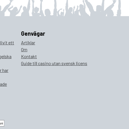
Genvägar
ivit ett
Artiklar
Om
ngelska
Kontakt
Guide till casino utan svensk licens
r har
rade