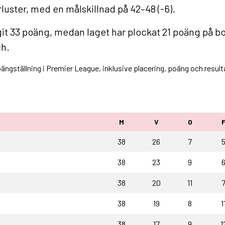
luster, med en målskillnad på 42–48 (-6).
33 poäng, medan laget har plockat 21 poäng på borta
ch.
oängställning i Premier League, inklusive placering, poäng och result
M
V
O
38
26
7
38
23
9
38
20
11
38
19
8
1
38
17
9
1