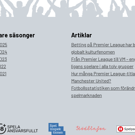
are säsonger
Artiklar
025
Betting på Premier League har bl
024
globalt kulturfenomen
023
Från Premier League till VM – e
022
ligans spelare i alla tolv grupper
021
Hur många Premier League-titla
Manchester United?
Fotbollsstatistiken som föränd
spelmarknaden