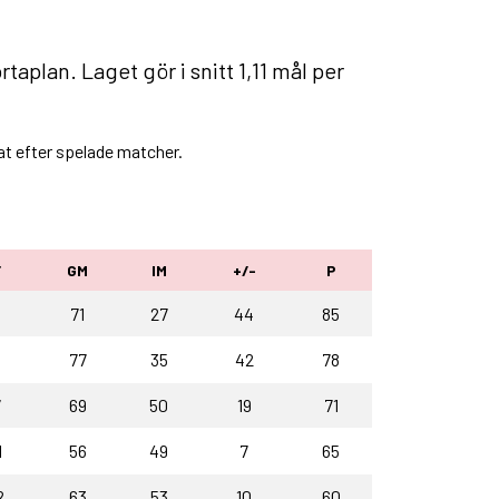
plan. Laget gör i snitt 1,11 mål per
at efter spelade matcher.
F
GM
IM
+/-
P
5
71
27
44
85
6
77
35
42
78
7
69
50
19
71
1
56
49
7
65
2
63
53
10
60