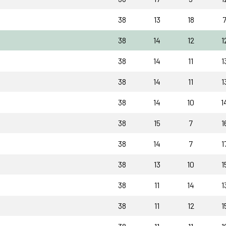
38
13
18
38
14
12
1
38
14
11
1
38
14
11
1
38
14
10
1
38
15
7
1
38
14
7
1
38
13
10
1
38
11
14
1
38
11
12
1