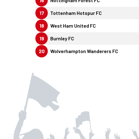
16
Nottingham Forest FC
17
Tottenham Hotspur FC
18
West Ham United FC
19
Burnley FC
20
Wolverhampton Wanderers FC