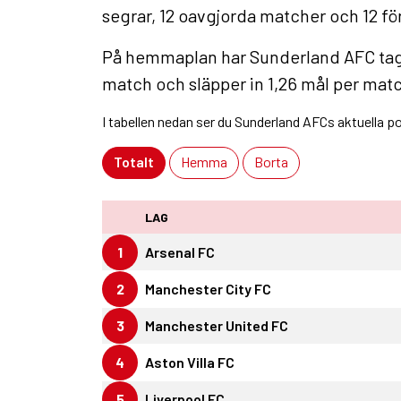
segrar, 12 oavgjorda matcher och 12 för
På hemmaplan har Sunderland AFC tagit 
match och släpper in 1,26 mål per mat
I tabellen nedan ser du Sunderland AFCs aktuella p
Totalt
Hemma
Borta
LAG
1
Arsenal FC
2
Manchester City FC
3
Manchester United FC
4
Aston Villa FC
5
Liverpool FC