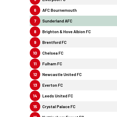
6
AFC Bournemouth
7
Sunderland AFC
8
Brighton & Hove Albion FC
9
Brentford FC
10
Chelsea FC
11
Fulham FC
12
Newcastle United FC
13
Everton FC
14
Leeds United FC
15
Crystal Palace FC