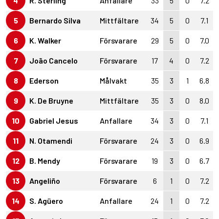
4
R. Sterling
Anfallare
33
5
0
7.2
5
Bernardo Silva
Mittfältare
34
5
0
7.1
6
K. Walker
Försvarare
29
5
0
7.0
7
João Cancelo
Försvarare
17
4
0
7.2
8
Ederson
Målvakt
35
3
1
6.8
9
K. De Bruyne
Mittfältare
35
3
0
8.0
10
Gabriel Jesus
Anfallare
34
3
0
7.1
11
N. Otamendi
Försvarare
24
3
0
6.9
12
B. Mendy
Försvarare
19
3
0
6.7
13
Angeliño
Försvarare
6
1
0
7.2
14
S. Agüero
Anfallare
24
1
0
7.2