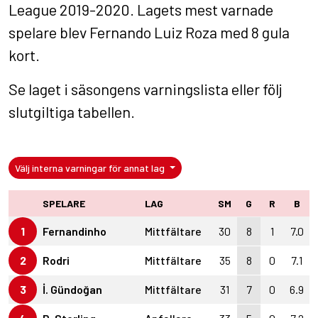
League 2019-2020. Lagets mest varnade
spelare blev Fernando Luiz Roza med 8 gula
kort.
Se laget i
säsongens varningslista
eller följ
slutgiltiga tabellen
.
Välj interna varningar för annat lag
SPELARE
LAG
SM
G
R
B
1
Fernandinho
Mittfältare
30
8
1
7.0
2
Rodri
Mittfältare
35
8
0
7.1
3
İ. Gündoğan
Mittfältare
31
7
0
6.9