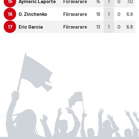
15
Aymeric Laporte
Försvarare
15
1
0
7.0
16
O. Zinchenko
Försvarare
19
1
0
6.9
17
Eric García
Försvarare
13
1
0
6.8